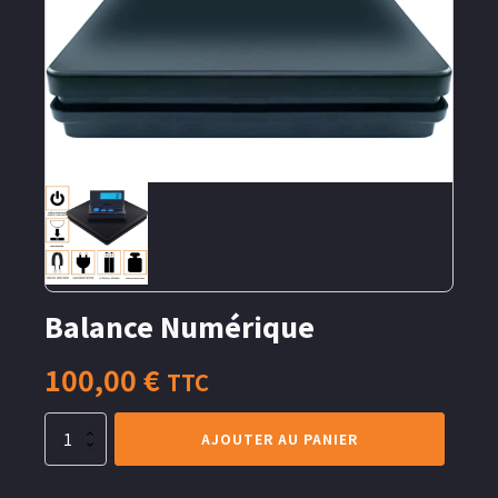
Balance Numérique
100,00
€
TTC
quantité
AJOUTER AU PANIER
de
Balance
Numérique